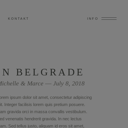
KONTAKT
INFO
IN BELGRADE
ichelle & Marce ― July 8, 2018
orem ipsum dolor sit amet, consectetur adipiscing
lit. Integer facilisis lorem quis pretium posuere.
am gravida orci in massa convallis vestibulum.
ed venenatis hendrerit gravida. In nec lectus
iam. Sed tellus justo, aliquam id eros sit amet,