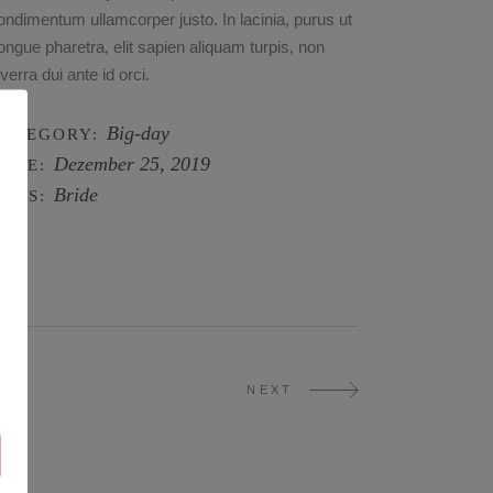
ondimentum ullamcorper justo. In lacinia, purus ut
ongue pharetra, elit sapien aliquam turpis, non
iverra dui ante id orci.
Big-day
CATEGORY:
Dezember 25, 2019
ATE:
Bride
AGS:
NEXT