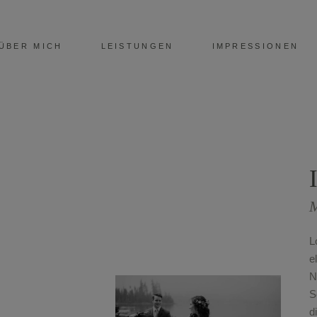
ÜBER MICH
LEISTUNGEN
IMPRESSIONEN
M
L
e
N
S
d