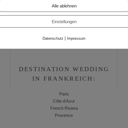
Alle ablehnen
Einstellungen
|
Datenschutz
Impressum
DESTINATION WEDDING
IN FRANKREICH:
Paris
Côte d’Azur
French Riviera
Provence