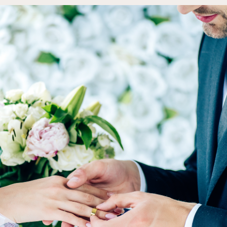
ICH FREUE
MICH AUF
EUCH
Schreibt mir Eure Ideen und
Wünsche. Lasst uns loslegen
und Eure Hochzeit planen.