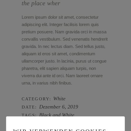
the place wher
Lorem ipsum dolor sit amet, consectetur
adipiscing elit. Integer facilisis lorem quis
pretium posuere. Nam gravida orci in massa
convallis vestibulum. Sed venenatis hendrerit
gravida. In nec lectus diam. Sed tellus justo,
aliquam id eros sit amet, condimentum
ullamcorper justo. In lacinia, purus ut congue
pharetra, elit sapien aliquam turpis, non
viverra dui ante id orci. Nam laoreet ornare
urna, in varius nibh finibus.
White
CATEGORY:
Dezember 6, 2019
DATE:
Black and White
TAGS: