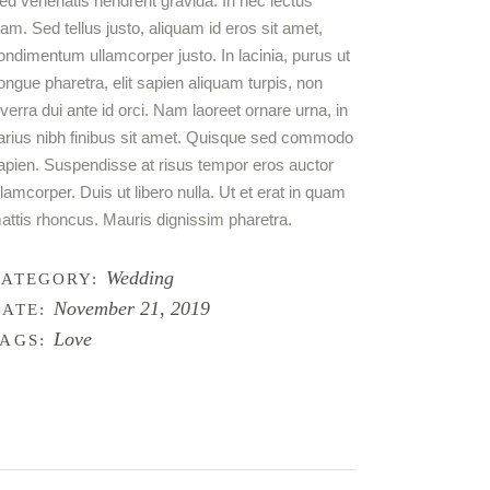
ed venenatis hendrerit gravida. In nec lectus
iam. Sed tellus justo, aliquam id eros sit amet,
ondimentum ullamcorper justo. In lacinia, purus ut
ongue pharetra, elit sapien aliquam turpis, non
iverra dui ante id orci. Nam laoreet ornare urna, in
arius nibh finibus sit amet. Quisque sed commodo
apien. Suspendisse at risus tempor eros auctor
llamcorper. Duis ut libero nulla. Ut et erat in quam
attis rhoncus. Mauris dignissim pharetra.
Wedding
CATEGORY:
November 21, 2019
ATE:
Love
AGS: