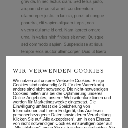
gravida. In nec lectus diam. Sed tellus justo,
aliquam id eros sit amet, condimentum
ullamcorper justo. In lacinia, purus ut congue
pharetra, elit sapien aliquam turpis, non
viverra dui ante id orci. Nam laoreet ornare
urna, in varius nibh finibus sit amet. Quisque
sed commodo sapien. Suspendisse at risus
tempor eros auctor ullamcorper. Duis ut libero
nulla. Ut et erat in quam mattis rhoncus.
Mauris dignissim pharetra erat at rhoncus.
WIR VERWENDEN COOKIES
Aenean dignissim eros quis elit volutpat,
faucibus facilisis nisl vulputate. Vivamus
Wir nutzen auf unserer Webseite Cookies. Einige
Cookies sind notwendig (z.B. für den Warenkorb)
interdum id urna ut sagittis.
andere sind nicht notwendig. Die nicht-notwendigen
Cookies helfen uns bei der Optimierung unseres
Online-Angebotes, unserer Webseitenfunktionen und
werden für Marketingzwecke eingesetzt. Die
Preparation
CATEGORY:
Einwilligung umfasst die Speicherung von
Informationen auf Ihrem Endgerät, das Auslesen
Dezember 3, 2019
DATE:
personenbezogener Daten sowie deren Verarbeitung.
Klicken Sie auf „Alle akzeptieren“, um in den Einsatz
Simple
TAGS:
von nicht notwendigen Cookies einzuwilligen oder auf
„Alle ablehnen“, wenn Sie sich anders entscheiden. Sie