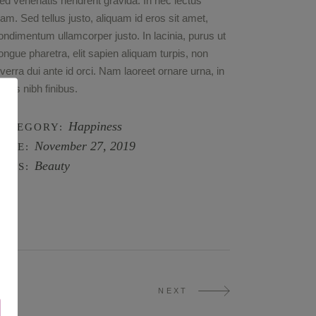
ed venenatis hendrerit gravida. In nec lectus
iam. Sed tellus justo, aliquam id eros sit amet,
ondimentum ullamcorper justo. In lacinia, purus ut
ongue pharetra, elit sapien aliquam turpis, non
iverra dui ante id orci. Nam laoreet ornare urna, in
arius nibh finibus.
Happiness
CATEGORY:
November 27, 2019
ATE:
Beauty
AGS:
NEXT