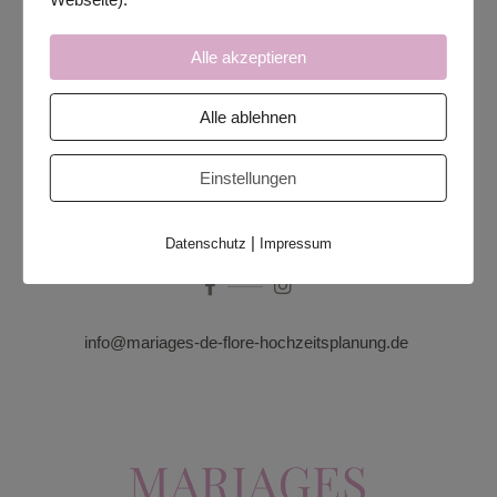
Alle akzeptieren
Alle ablehnen
Einstellungen
|
folge oder schreibe mir
Datenschutz
Impressum
info@mariages-de-flore-hochzeitsplanung.de