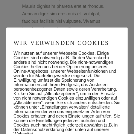
Mauris dignissim pharetra erat at rhoncus.
Aenean dignissim eros quis elit volutpat,
faucibus facilisis nisl vulputate. Vivamus
interdum id urna ut sagittis.
WIR VERWENDEN COOKIES
Happiness
CATEGORY:
Wir nutzen auf unserer Webseite Cookies. Einige
November 27, 2019
DATE:
Cookies sind notwendig (z.B. für den Warenkorb)
andere sind nicht notwendig. Die nicht-notwendigen
Beauty
TAGS:
Cookies helfen uns bei der Optimierung unseres
Online-Angebotes, unserer Webseitenfunktionen und
werden für Marketingzwecke eingesetzt. Die
Einwilligung umfasst die Speicherung von
Informationen auf Ihrem Endgerät, das Auslesen
personenbezogener Daten sowie deren Verarbeitung.
Klicken Sie auf „Alle akzeptieren“, um in den Einsatz
von nicht notwendigen Cookies einzuwilligen oder auf
„Alle ablehnen“, wenn Sie sich anders entscheiden. Sie
können unter „Einstellungen verwalten“ detaillierte
Informationen der von uns eingesetzten Arten von
Cookies erhalten und deren Einstellungen aufrufen. Sie
können die Einstellungen jederzeit aufrufen und
Cookies auch nachträglich jederzeit abwählen (z.B. in
der Datenschutzerklärung oder unten auf unserer
Webseite).