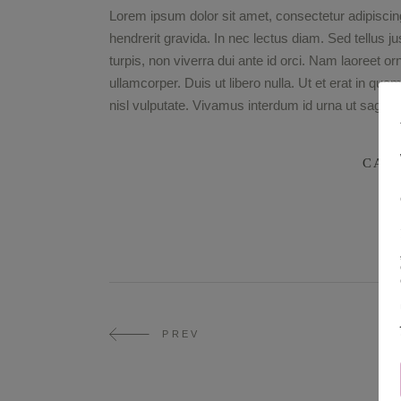
Lorem ipsum dolor sit amet, consectetur adipiscing
hendrerit gravida. In nec lectus diam. Sed tellus j
turpis, non viverra dui ante id orci. Nam laoreet 
ullamcorper. Duis ut libero nulla. Ut et erat in qu
nisl vulputate. Vivamus interdum id urna ut sagittis
CAT
PREV