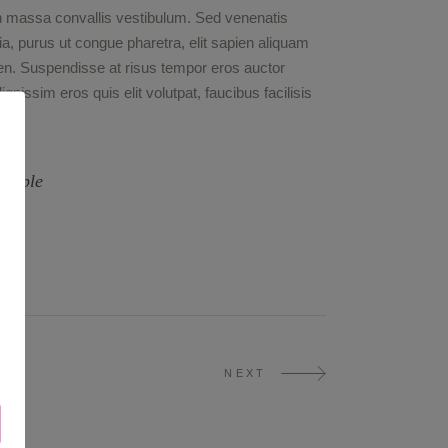
 in massa convallis vestibulum. Sed venenatis
ia, purus ut congue pharetra, elit sapien aliquam
ien. Suspendisse at risus tempor eros auctor
nissim eros quis elit volutpat, faucibus facilisis
Simple
NEXT