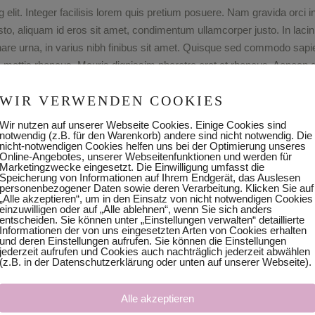
 elit. Integer facilisis lorem quis pretium posuere. Nam gravida orci
usto, aliquam id eros sit amet, condimentum ullamcorper justo. In lacin
ornare urna, in varius nibh finibus sit amet. Quisque sed commodo sap
am mattis rhoncus. Mauris dignissim pharetra erat at rhoncus. Aenean dig
.
WIR VERWENDEN COOKIES
Wir nutzen auf unserer Webseite Cookies. Einige Cookies sind
Elegant
November 26, 2019
EGORY:
DATE:
TAGS:
notwendig (z.B. für den Warenkorb) andere sind nicht notwendig. Die
nicht-notwendigen Cookies helfen uns bei der Optimierung unseres
Online-Angebotes, unserer Webseitenfunktionen und werden für
Marketingzwecke eingesetzt. Die Einwilligung umfasst die
Speicherung von Informationen auf Ihrem Endgerät, das Auslesen
personenbezogener Daten sowie deren Verarbeitung. Klicken Sie auf
„Alle akzeptieren“, um in den Einsatz von nicht notwendigen Cookies
einzuwilligen oder auf „Alle ablehnen“, wenn Sie sich anders
entscheiden. Sie können unter „Einstellungen verwalten“ detaillierte
Informationen der von uns eingesetzten Arten von Cookies erhalten
und deren Einstellungen aufrufen. Sie können die Einstellungen
jederzeit aufrufen und Cookies auch nachträglich jederzeit abwählen
(z.B. in der Datenschutzerklärung oder unten auf unserer Webseite).
Alle akzeptieren