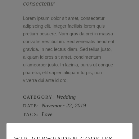
consectetur
Lorem ipsum dolor sit amet, consectetur
adipiscing elit. Integer facilisis lorem quis
pretium posuere. Nam gravida orci in massa
convallis vestibulum. Sed venenatis hendrerit
gravida. In nec lectus diam. Sed tellus justo,
aliquam id eros sit amet, condimentum
ullamcorper justo. In lacinia, purus ut congue
pharetra, elit sapien aliquam turpis, non
viverra dui ante id orci.
Wedding
CATEGORY:
November 22, 2019
DATE:
Love
TAGS:
WIR VERWENDEN COOKIES