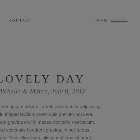
KONTAKT
INFO
LOVELY DAY
ichelle & Marce, July 8, 2018
orem ipsum dolor sit amet, consectetur adipiscing
lit. Integer facilisis lorem quis pretium posuere.
am gravida orci in massa convallis vestibulum.
ed venenatis hendrerit gravida. In nec lectus
iam. Sed tellus justo, aliquam id eros sit amet,