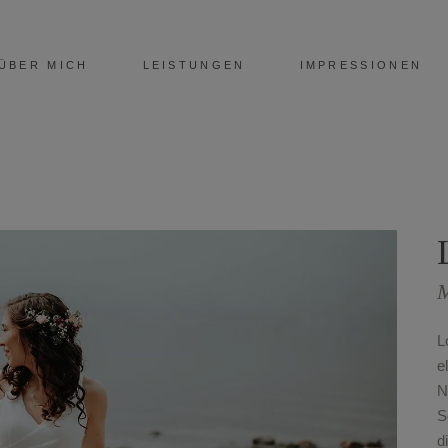
ÜBER MICH
LEISTUNGEN
IMPRESSIONEN
M
L
e
N
S
d