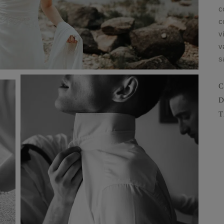
c
c
v
v
s
D
T