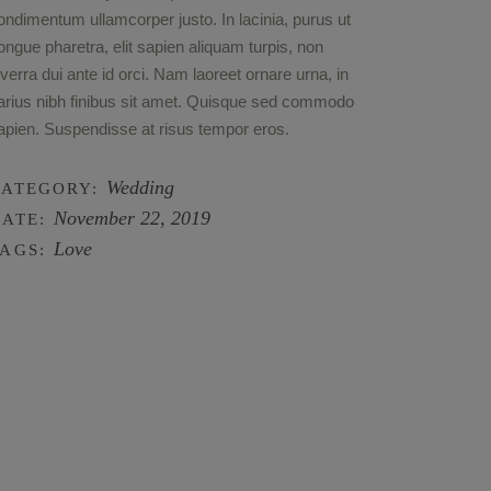
ondimentum ullamcorper justo. In lacinia, purus ut
ongue pharetra, elit sapien aliquam turpis, non
iverra dui ante id orci. Nam laoreet ornare urna, in
arius nibh finibus sit amet. Quisque sed commodo
apien. Suspendisse at risus tempor eros.
Wedding
CATEGORY:
November 22, 2019
ATE:
Love
AGS: