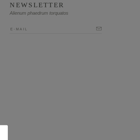
NEWSLETTER
Alienum phaedrum torquatos