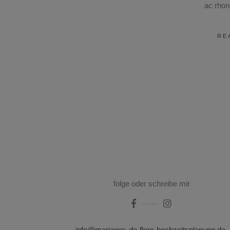
ac rho
RE
folge oder schreibe mir
info@mariages-de-flore-hochzeitsplanung.de