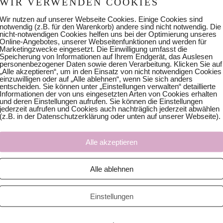
WIR VERWENDEN COOKIES
Wir nutzen auf unserer Webseite Cookies. Einige Cookies sind
notwendig (z.B. für den Warenkorb) andere sind nicht notwendig. Die
nicht-notwendigen Cookies helfen uns bei der Optimierung unseres
Online-Angebotes, unserer Webseitenfunktionen und werden für
Marketingzwecke eingesetzt. Die Einwilligung umfasst die
Speicherung von Informationen auf Ihrem Endgerät, das Auslesen
personenbezogener Daten sowie deren Verarbeitung. Klicken Sie auf
„Alle akzeptieren“, um in den Einsatz von nicht notwendigen Cookies
einzuwilligen oder auf „Alle ablehnen“, wenn Sie sich anders
entscheiden. Sie können unter „Einstellungen verwalten“ detaillierte
ula. Aliquam ut rutrum est. Maecenas sit amet
Informationen der von uns eingesetzten Arten von Cookies erhalten
und deren Einstellungen aufrufen. Sie können die Einstellungen
cidunt rutrum vitae eleifend metus. Nunc tincidunt
jederzeit aufrufen und Cookies auch nachträglich jederzeit abwählen
 Maecenas sed dapibus eros. Phasellus eu mi
(z.B. in der Datenschutzerklärung oder unten auf unserer Webseite).
din et, auctor sit amet augue. Morbi blandit dolor
ncus semper.
Alle akzeptieren
Alle ablehnen
AD MORE
Einstellungen
Mariages de flore
Support
NVITATION