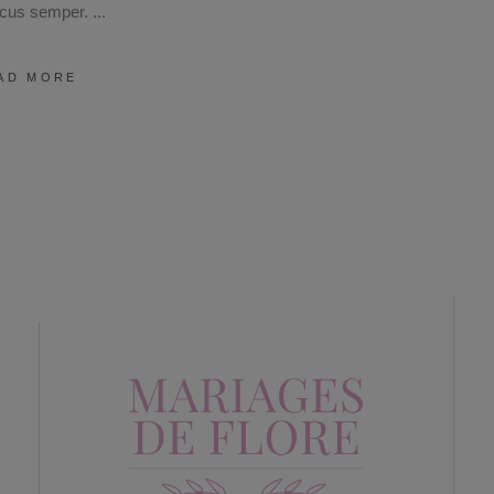
ncus semper.
AD MORE