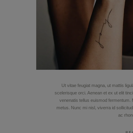
Ut vitae feugiat magna, ut mattis lig
scelerisque orci. Aenean et ex ut elit tin
venenatis tellus euismod fermentum.
metus. Nunc mi nisl, viverra id sollicitu
ac rho
RE